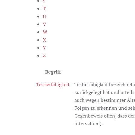
S
T
U
V
W
X
Y
Z
Begriff
Testierfähigkeit
Testierfähigkeit bezeichnet d
zurückgelegt hat und urteils
auch wegen bestimmter Alter
Folgen zu erkennen und sein
Gegenbeweis offen, dass der
intervallum).