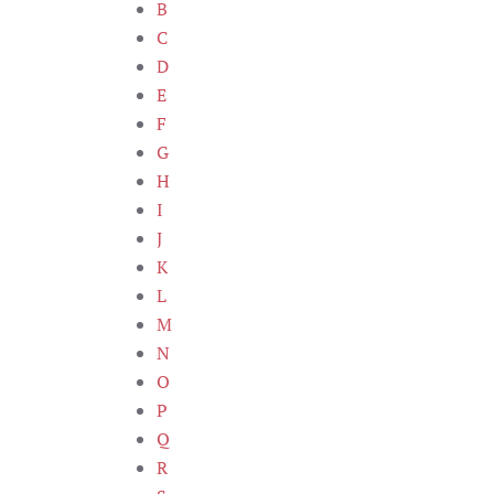
B
C
D
E
F
G
H
I
J
K
L
M
N
O
P
Q
R