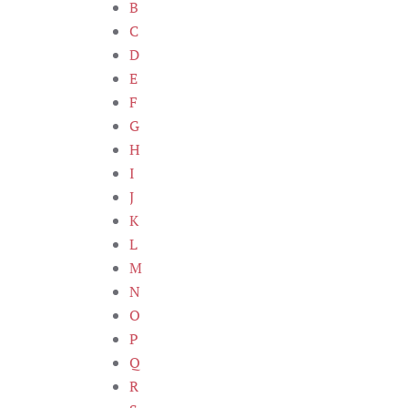
B
C
D
E
F
G
H
I
J
K
L
M
N
O
P
Q
R