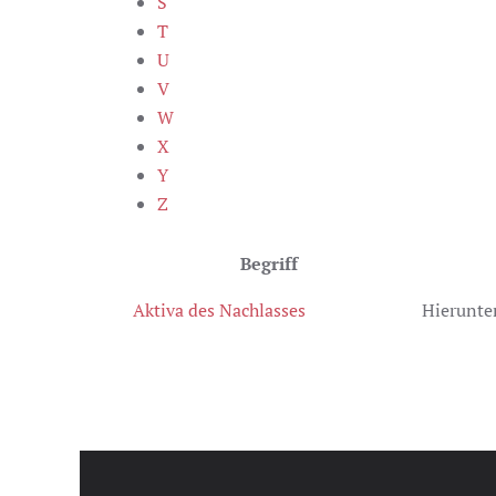
S
T
U
V
W
X
Y
Z
Begriff
Aktiva des Nachlasses
Hierunte